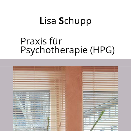
L
isa
S
chupp
Praxis für
Psychotherapie (HPG)